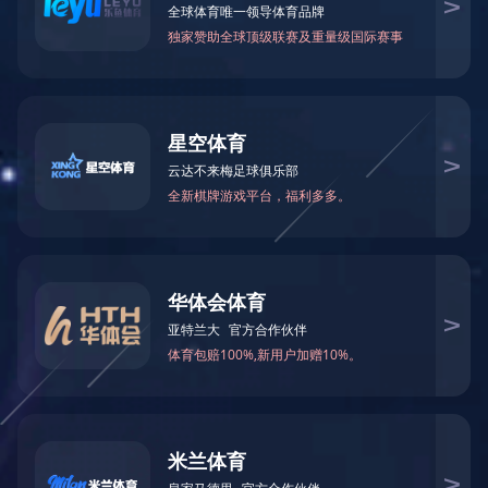
冶金渣、保护渣等高温物性检测设备
企业荣誉
【鞍山钢铁公司】
全自动焦炭反应性及反应后强度测定仪、焦炭反应性及
反应后强度制样系统、胶质层测定仪、双炉基氏流动度测定仪、鼓后筛（封闭
冶金石灰活性度测定仪
一体式）、转鼓、粘结指数测定仪、颚式破碎机等
联系我们
【鞍钢股份有限公司鲅鱼圈钢铁分公司】
焦炭反应性及反应后强度测定
矿石、焦炭物理检测及制样设备
仪、胶质层指数测定仪、粘结指数测定仪、焦炉实验及附属设备（40公斤焦
炉）、1/4转鼓、电动落下装置、转鼓机械筛、锤式破碎机、鄂式破碎机、密
工业分析、测硫仪等
封式化验制样粉碎机、煤质全自动工业分析仪等
【鞍钢集团朝阳鞍凌钢铁有限公司】
全自动焦炭反应性及反应后强度测定
仪（带配套设备切焦机、磨球机、除尘）、全自动胶质层指数测定仪、粘结指
数测定仪、智能马弗等
【
北京首都钢铁公司】
全自动焦炭反应性及反应后强度测定仪、40公斤
试验焦炉（底装）、微机胶质层测定仪、铁矿综合性能测定仪、铁矿高温荷重
还原测定仪、奥亚膨胀度测定仪、粘结指数测定仪等
【北京首钢曹妃店】
铁矿石综合性能测定仪、铁矿高温荷重还原测定仪、
全自动焦炭反应性及反映后强度测定仪（碳棒加热）、胶质层指数测定仪、奥