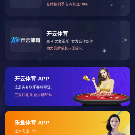
【武钢研究院】
焦炭反应性制样系统、奥亚膨胀度测定仪、焦炭显气孔率
测定仪
【唐山钢铁公司】
全自动焦炭反应性及反应后强度测定仪、微机胶质层测
定仪、全自动奥亚膨胀度测定仪
大学校院
【东北大学】
烧结杯试验装置、铁矿石高温荷重还原软熔滴落测定仪、圆
筒混料机、水平往复机械筛、落下强度试验机、转鼓强度试验机等
【河北联合大学】
MCA SmartScope 2000 series型全自动智能型煤岩
分析系统、全自动双炉基氏流动度测定仪、全自动粒焦反应性测定仪、全自动
焦炭反应性及反应后强度测定仪、胶质层指数测定仪、全自动奥亚膨胀度测定
仪、粘结指数测定仪、焦炭机械强度转鼓、40KG炼焦实验焦炉（侧装）、奥
亚膨胀度测定仪等
【辽宁科技大学】
焦炭反应性及反应后强度测定仪、全自动胶质层测定